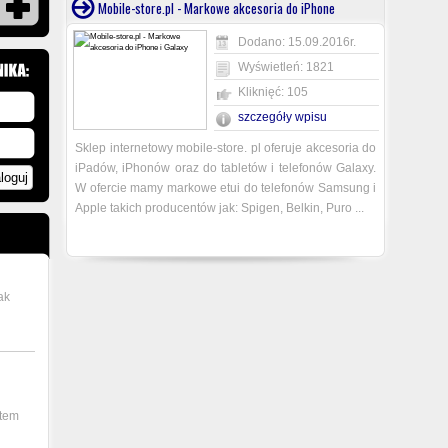
Mobile-store.pl - Markowe akcesoria do iPhone
Dodano: 15.09.2016r.
Wyświetleń: 1821
Kliknięć: 105
szczegóły wpisu
Sklep internetowy mobile-store. pl oferuje akcesoria do
iPadów, iPhonów oraz do tabletów i telefonów Galaxy.
W ofercie mamy markowe etui do telefonów Samsung i
Apple takich producentów jak: Spigen, Belkin, Puro ...
ak
ntem