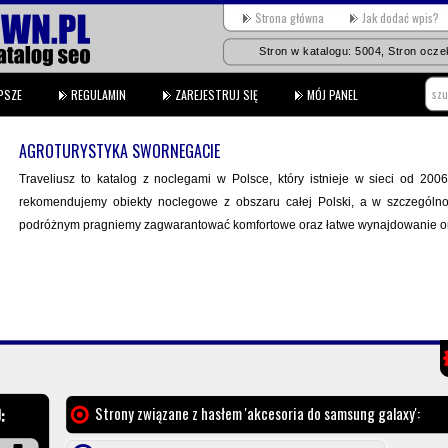
Strona główna
Jak dodać wpis?
Stron w katalogu: 5004, Stron oczek
PSZE
REGULAMIN
ZAREJESTRUJ SIĘ
MÓJ PANEL
AGROTURYSTYKA SWORNEGACIE
Traveliusz to katalog z noclegami w Polsce, który istnieje w sieci od 2006
rekomendujemy obiekty noclegowe z obszaru całej Polski, a w szczególno
podróżnym pragniemy zagwarantować komfortowe oraz łatwe wynajdowanie oraz
Strony związane z hasłem 'akcesoria do samsung galaxy':