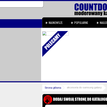
NAJNOWSZE
POPULARNE
NAJLE
go roku. Katalog jest w pełni
 na kondycję stron, jakie są w
ni ...
akcesoria do samsung galaxy
Strona główna