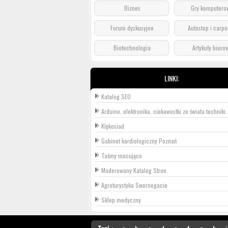
Biznes
Gry komputero
Forum dyskusyjne
Autostop i carpo
Biotechnologia
Artykuły biuro
LINKI:
Katalog SEO
Arduino, elektronika, ciekawostki ze świata techniki .
Klękosiad
Gabinet kardiologiczny Poznań
Taśmy mocujące
Moderowany Katalog Stron
Agroturystyka Swornegacie
Sklep medyczny