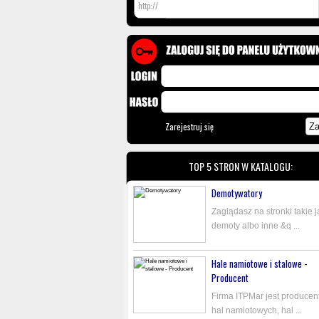
Zarejestruj się
TOP 5 STRON W KATALOGU:
Demotywatory
Zaglądasz na stronki takie j
demoty albo inne &q ...
Hale namiotowe i stalowe -
Producent
Firma ITPMar jest produce
hal namiotowych, hal ...