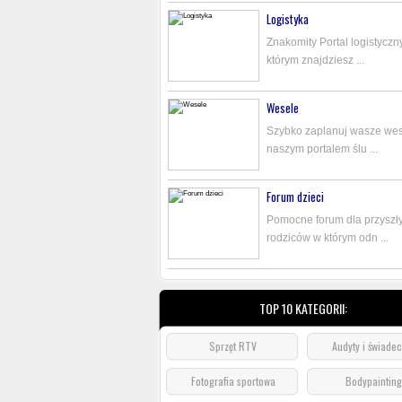
Logistyka
Znakomity Portal logistyczn
którym znajdziesz ...
Wesele
Szybko zaplanuj wasze wes
naszym portalem ślu ...
Forum dzieci
Pomocne forum dla przyszł
rodziców w którym odn ...
TOP 10 KATEGORII:
Sprzęt RTV
Audyty i świade
Fotografia sportowa
Bodypainting