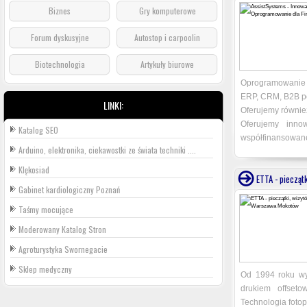
Biznes
Gry komputerowe
Forum dyskusyjne
Autostop i carpoolin
Biotechnologia
Artykuły biurowe
Oprogramowanie 
ERP, CRM, B2B po
LINKI:
Oferujemy również
Oferujemy inno
Katalog SEO
współfinansowane 
Arduino, elektronika, ciekawostki ze świata techniki ....
Klękosiad
ETTA - piecząt
Gabinet kardiologiczny Poznań
Taśmy mocujące
Moderowany Katalog Stron
Agroturystyka Swornegacie
Sklep medyczny
Od 1994 roku wy
drukiem offset
Technologia fotop