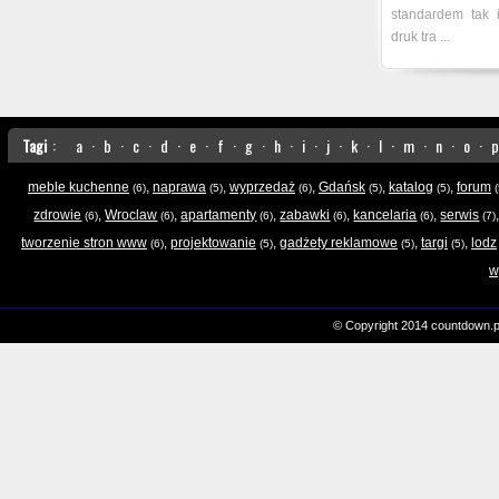
standardem tak i
druk tra ...
Tagi
:
a
·
b
·
c
·
d
·
e
·
f
·
g
·
h
·
i
·
j
·
k
·
l
·
m
·
n
·
o
·
p
meble kuchenne
,
naprawa
,
wyprzedaż
,
Gdańsk
,
katalog
,
forum
(6)
(5)
(6)
(5)
(5)
(
zdrowie
,
Wroclaw
,
apartamenty
,
zabawki
,
kancelaria
,
serwis
(6)
(6)
(6)
(6)
(6)
(7)
tworzenie stron www
,
projektowanie
,
gadżety reklamowe
,
targi
,
lodz
(6)
(5)
(5)
(5)
w
© Copyright 2014 countdown.p