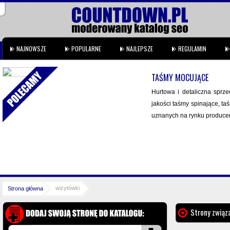
NAJNOWSZE
POPULARNE
NAJLEPSZE
REGULAMIN
TAŚMY MOCUJĄCE
Hurtowa i detaliczna sprz
jakości taśmy spinające, t
uznanych na rynku producen
wizytówki
Strona główna
Strony związa