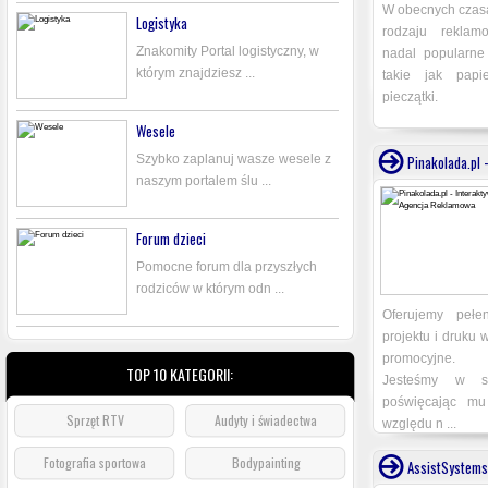
W obecnych czasa
Logistyka
rodzaju reklamo
Znakomity Portal logistyczny, w
nadal popularne 
którym znajdziesz ...
takie jak papi
pieczątki.
Wesele
Szybko zaplanuj wasze wesele z
Pinakolada.pl
naszym portalem ślu ...
Forum dzieci
Pomocne forum dla przyszłych
rodziców w którym odn ...
Oferujemy pełe
projektu i druku
promocyjne.
TOP 10 KATEGORII:
Jesteśmy w st
poświęcając mu
Sprzęt RTV
Audyty i świadectwa
względu n ...
Fotografia sportowa
Bodypainting
AssistSystems