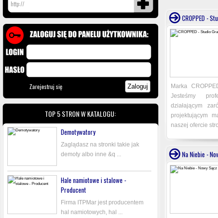
CROPPED - Stu
Zarejestruj się
Marka CROPPED 
Jesteśmy prof
działającym zar
TOP 5 STRON W KATALOGU:
projektującym m
naszej ofercie stro
Demotywatory
Zaglądasz na stronki takie jak
Na Niebie - No
demoty albo inne &q ...
Hale namiotowe i stalowe -
Producent
Firma ITPMar jest producentem
hal namiotowych, hal ...