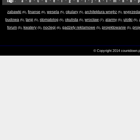
Tagi
:
a
·
b
·
c
·
d
·
e
·
f
·
g
·
h
·
i
·
j
·
k
·
l
·
m
·
n
·
o
·
p
zabawki
,
finanse
,
wesela
,
okulary
,
architektura wnętrz
,
wyprzeda
(6)
(6)
(5)
(5)
(5)
budowa
,
targi
,
stomatolog
,
okulista
,
wrocław
,
alarmy
,
ulotki
,
(5)
(5)
(5)
(5)
(7)
(5)
(5)
forum
,
kwatery
,
noclegi
,
gadżety reklamowe
,
projektowanie
,
proj
(5)
(5)
(6)
(5)
(5)
© Copyright 2014 countdown.p