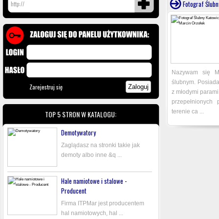
Fotograf Ślubn
Nazywam się Ma
ślubnym. Posiada
Zarejestruj się
z młodymi parami
przepełnionych 
terenie ca ...
TOP 5 STRON W KATALOGU:
Demotywatory
Zaglądasz na stronki takie jak
demoty albo inne &q ...
Hale namiotowe i stalowe -
Producent
Firma ITPMar jest producentem
hal namiotowych, hal ...