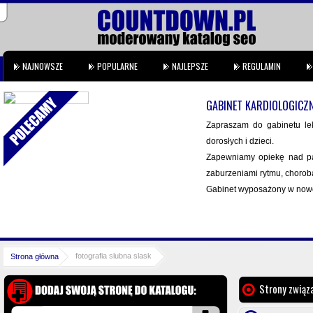
NAJNOWSZE
POPULARNE
NAJLEPSZE
REGULAMIN
GABINET KARDIOLOGICZ
Zapraszam do gabinetu lek
dorosłych i dzieci.
Zapewniamy opiekę nad pa
zaburzeniami rytmu, choro
Gabinet wyposażony w nowo
fotografia slubna slask
Strona główna
Strony związa