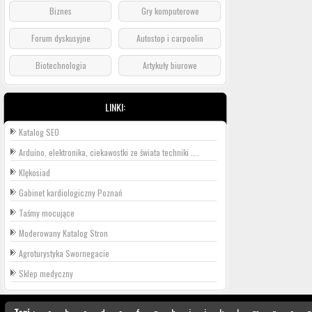
Biznes
Gry komputerowe
Forum dyskusyjne
Autostop i carpoolin
Biotechnologia
Artykuły biurowe
LINKI:
Katalog SEO
Arduino, elektronika, ciekawostki ze świata techniki ....
Klękosiad
Gabinet kardiologiczny Poznań
Taśmy mocujące
Moderowany Katalog Stron
Agroturystyka Swornegacie
Sklep medyczny