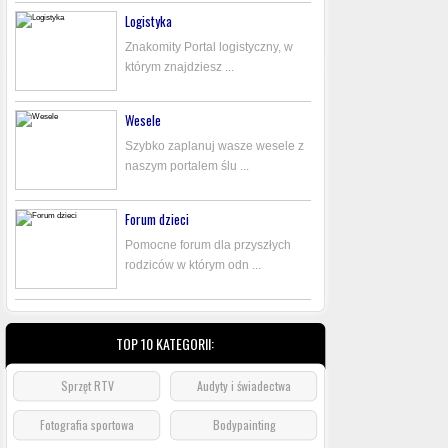
Logistyka
Znakomity Portal logistyczny, w
którym znajdziesz ...
Wesele
Szybko zaplanuj wasze wesele z
naszym portalem ślu ...
Forum dzieci
Pomocne forum dla przyszłych
rodziców w którym odn ...
TOP 10 KATEGORII:
Sprzęt RTV
Audyty i świadectwa
Fotografia sportowa
Bodypainting