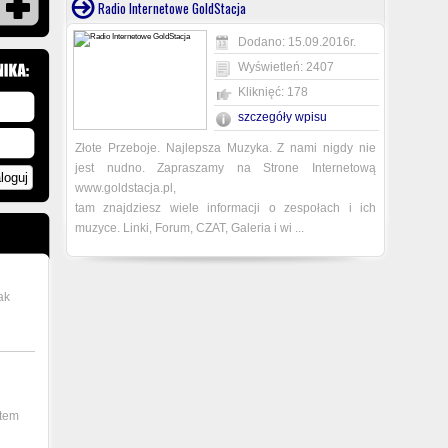
Radio Internetowe GoldStacja
Dodano: 15.09.2016r.
Wyświetleń: 2407
Kliknięć: 178
szczegóły wpisu
Złote Przeboje. Najlepsza Muzyka. Z nami nigdy nie
jest nudno. Zapraszamy na Strone Internetową
www.goldstacja.pl,
tam znajdziesz wiele informacji o zespołach i ich
muzyce. Linki, Forum, CZAT, Galeria i wi ...
ak
ntem