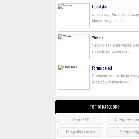
Logistyka
Znakomity Portal logistyczn
którym znajdziesz ...
Wesele
Szybko zaplanuj wasze wes
naszym portalem ślu ...
Forum dzieci
Pomocne forum dla przyszł
rodziców w którym odn ...
TOP 10 KATEGORII:
Sprzęt RTV
Audyty i świade
Fotografia sportowa
Bodypainting