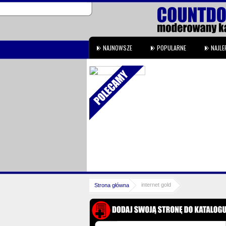
NAJNOWSZE
POPULARNE
NAJLE
ia, dane katalogowe, projekty,
ie sporą dawkę interesujących
internet gold
Strona główna