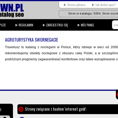
Strona główna
Jak dodać wpis?
Stron w katalogu: 5004, Stron oczek
PSZE
REGULAMIN
ZAREJESTRUJ SIĘ
MÓJ PANEL
AGROTURYSTYKA SWORNEGACIE
Traveliusz to katalog z noclegami w Polsce, który istnieje w sieci od 2006
rekomendujemy obiekty noclegowe z obszaru całej Polski, a w szczególno
podróżnym pragniemy zagwarantować komfortowe oraz łatwe wynajdowanie oraz
Strony związane z hasłem 'internet gold':