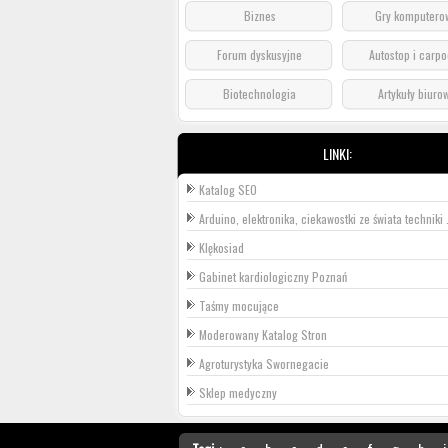
Biznes
Gry komputero
Forum dyskusyjne
Autostop i carpo
Biotechnologia
Artykuły biuro
LINKI:
Katalog SEO
Arduino, elektronika, ciekawostki ze świata techniki .
Klękosiad
Gabinet kardiologiczny Poznań
Taśmy mocujące
Moderowany Katalog Stron
Agroturystyka Swornegacie
Sklep medyczny