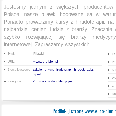
Jesteśmy jednym z większych producentów 
Polsce, nasze pijawki hodowane są w warunk
Ponadto prowadzimy kursy z hirudoterapii, na 
najbardziej cenieni ludzie z branży. Znacznie w
szybko rozwijającej się branży medycyny
internetowej. Zapraszamy wszystkich!
Tytuł:
Pijawki
ID:
URL:
www.euro-bion.pl
Pa
Słowa kluczowe:
szkolenia
,
kurs hirudoterapii
,
hirudoterapia
,
Kli
pijawki
Wy
Kategorie:
Zdrowie i uroda
»
Medycyna
CT
Da
Podlinkuj stronę www.euro-bion.p