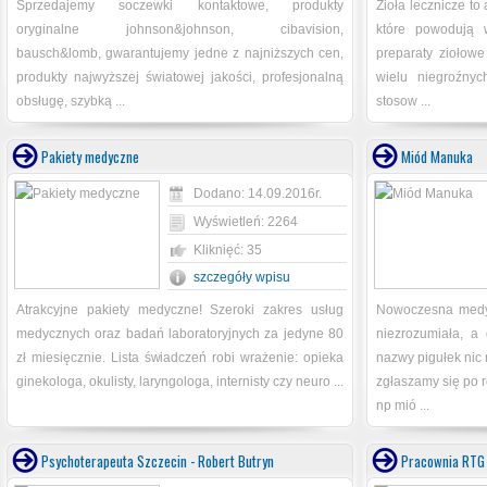
Sprzedajemy soczewki kontaktowe, produkty
Zioła lecznicze to
oryginalne johnson&johnson, cibavision,
które powodują 
bausch&lomb, gwarantujemy jedne z najniższych cen,
preparaty ziołow
produkty najwyższej światowej jakości, profesjonalną
wielu niegroźnyc
obsługę, szybką ...
stosow ...
Pakiety medyczne
Miód Manuka
Dodano: 14.09.2016r.
Wyświetleń: 2264
Kliknięć: 35
szczegóły wpisu
Atrakcyjne pakiety medyczne! Szeroki zakres usług
Nowoczesna medyc
medycznych oraz badań laboratoryjnych za jedyne 80
niezrozumiała, a
zł miesięcznie. Lista świadczeń robi wrażenie: opieka
nazwy pigułek nic
ginekologa, okulisty, laryngologa, internisty czy neuro ...
zgłaszamy się po 
np mió ...
Psychoterapeuta Szczecin - Robert Butryn
Pracownia RTG