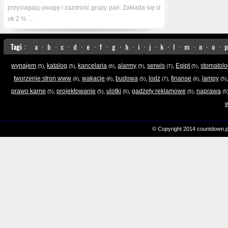
przyciagają uwagę i zazdrość grupy pań. Zakłada się iż
ok 2 % ...
Tagi
:
a
·
b
·
c
·
d
·
e
·
f
·
g
·
h
·
i
·
j
·
k
·
l
·
m
·
n
·
o
·
p
wynajem
,
katalog
,
kancelaria
,
alarmy
,
serwis
,
Egipt
,
stomatol
(5)
(5)
(6)
(5)
(7)
(5)
tworzenie stron www
,
wakacje
,
budowa
,
lodz
,
finanse
,
lampy
(6)
(6)
(5)
(7)
(6)
(5)
prawo karne
,
projektowanie
,
ulotki
,
gadżety reklamowe
,
naprawa
(5)
(5)
(5)
(5)
(5
© Copyright 2014 countdown.p