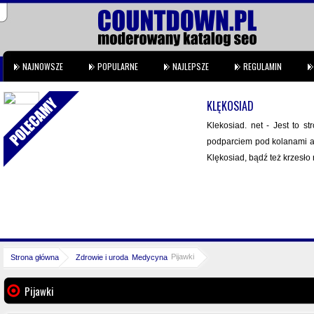
NAJNOWSZE
POPULARNE
NAJLEPSZE
REGULAMIN
KLĘKOSIAD
Klekosiad. net - Jest to st
podparciem pod kolanami alb
Klękosiad, bądź też krzesło 
Pijawki
Strona główna
Zdrowie i uroda
Medycyna
Pijawki